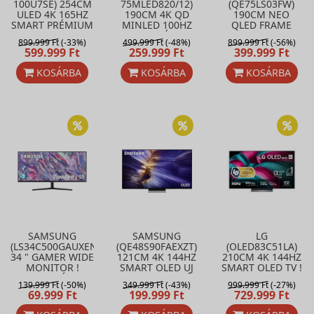
100U7SE) 254CM
75MLED820/12)
(QE75LS03FW)
ULED 4K 165HZ
190CM 4K QD
190CM NEO
SMART PRÉMIUM
MINLED 100HZ
QLED FRAME
2026 MODELL! !
SMART PRÉMIUM
SMART UJ
899.999 Ft
(-33%)
499.999 Ft
(-48%)
899.999 Ft
(-56%)
AKCIÓ
! AKCIÓ
MODELL! AKCIŐ
599.999 Ft
259.999 Ft
399.999 Ft
KOSÁRBA
KOSÁRBA
KOSÁRBA
SAMSUNG
SAMSUNG
LG
(LS34C500GAUXEN)
(QE48S90FAEXZT)
(OLED83C51LA)
34 " GAMER WIDE
121CM 4K 144HZ
210CM 4K 144HZ
MONITOR !
SMART OLED UJ
SMART OLED TV !
AKCIÓ
MODELL! AKCIÓ!
UJ MODELL!
139.999 Ft
(-50%)
349.999 Ft
(-43%)
999.999 Ft
(-27%)
AKCIÓ!
69.999 Ft
199.999 Ft
729.999 Ft