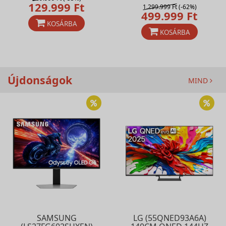
129.999 Ft
1.299.999 Ft
(-62%)
499.999 Ft
KOSÁRBA
KOSÁRBA
Újdonságok
MIND
SAMSUNG
LG (55QNED93A6A)