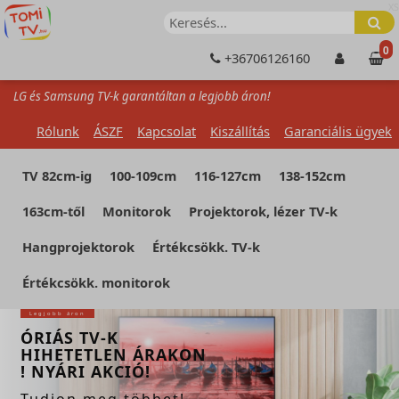
XS
0
+36706126160
LG és Samsung TV-k garantáltan a legjobb áron!
Rólunk
ÁSZF
Kapcsolat
Kiszállítás
Garanciális ügyek
TV 82cm-ig
100-109cm
116-127cm
138-152cm
163cm-től
Monitorok
Projektorok, lézer TV-k
Hangprojektorok
Értékcsökk. TV-k
Értékcsökk. monitorok
Legjobb áron
ÓRIÁS TV-K
HIHETETLEN ÁRAKON
! NYÁRI AKCIÓ!
Tudjon meg többet!