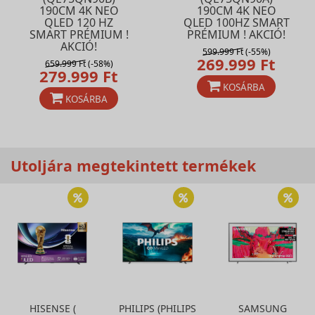
190CM 4K NEO
190CM 4K NEO
QLED 120 HZ
QLED 100HZ SMART
SMART PRÉMIUM !
PRÉMIUM ! AKCIÓ!
AKCIÓ!
599.999 Ft
(-55%)
269.999 Ft
659.999 Ft
(-58%)
279.999 Ft
KOSÁRBA
KOSÁRBA
Utoljára megtekintett termékek
HISENSE (
PHILIPS (PHILIPS
SAMSUNG