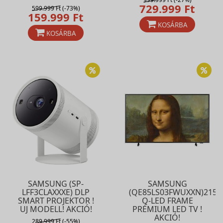
729.999 Ft
599.999 Ft
(-73%)
159.999 Ft
KOSÁRBA
KOSÁRBA
SAMSUNG (SP-
SAMSUNG
LFF3CLAXXXE) DLP
(QE85LS03FWUXXN)215
SMART PROJEKTOR !
Q-LED FRAME
UJ MODELL! AKCIÓ!
PRÉMIUM LED TV !
AKCIÓ!
289.999 Ft
(-55%)