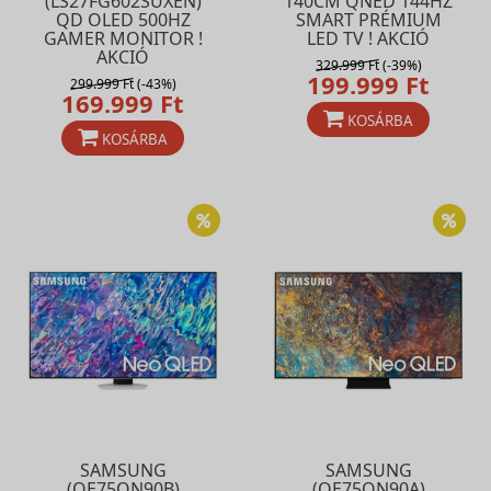
(LS27FG602SUXEN)
140CM QNED 144HZ
QD OLED 500HZ
SMART PRÉMIUM
GAMER MONITOR !
LED TV ! AKCIÓ
AKCIÓ
329.999 Ft
(-39%)
199.999 Ft
299.999 Ft
(-43%)
169.999 Ft
KOSÁRBA
KOSÁRBA
SAMSUNG
SAMSUNG
(QE75QN90B)
(QE75QN90A)