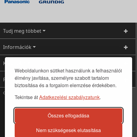
Tudj meg többet
Információk
Kapcsolat
Weboldalunkon sütiket használunk a felhasználói
élmény javítása, személyre szabott tartalom
Feliratkozás
biztosítása és a forgalom elemzése érdekében.
Copyright ©2022 Futuretom Kft.
Tekintse át
Adatkezelési szabályzatunk
.
Összes elfogadása
Nem szükségesek elutasítása