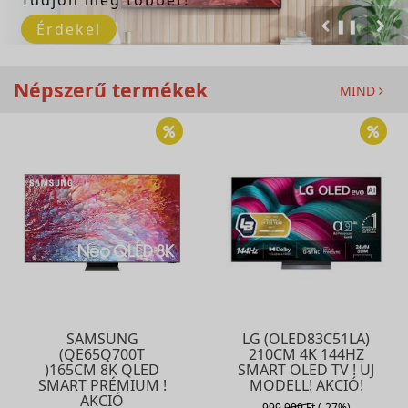
❚❚
Érdekel
Népszerű termékek
MIND
SAMSUNG
LG (OLED83C51LA)
(QE65Q700T
210CM 4K 144HZ
)165CM 8K QLED
SMART OLED TV ! UJ
SMART PRÉMIUM !
MODELL! AKCIÓ!
AKCIÓ
999.999 Ft
(-27%)