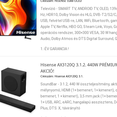
Cikkszám: HISENSE 55A8 OLED
Televízió - SMART TV, ANDROID TV, OLED, 139c
Hz, HDR10, Dolby Vision és HLG, DVB-T2/S2/C,
USB, felvétel USB-re, LAN, WiFi, Bluetooth, g
Apple TV, Netflix, HBO GO, Steam Link, Voyo, 
operációs rendszer, 300×300 VESA, 30 W han
Audio, Dolby Atmos és DTS Digital Surround, 
1.-ÉV GARANCIA !
Hisense AX3120Q 3.1.2. 440W PRÉMI
AKCIÓ!
Cikkszám: Hisense AX3120Q 3.1.
SoundBar - 3.1.2, 440 W összteljesítmény, aktí
mélynyomó, HDMI (1× bemenet, 1× kimenet), opt
bemenet, 1 × kimenet), 3,5 mm jack (1× bemen
1× USB, ARC, eARC, hangalapú asszisztens, Do
Plus, DTS: X, távirányító