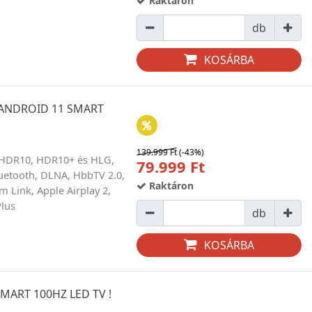
Raktáron
db
KOSÁRBA
 ANDROID 11 SMART
139.999 Ft
(-43%)
, HDR10, HDR10+ és HLG,
79.999 Ft
uetooth, DLNA, HbbTV 2.0,
Raktáron
m Link, Apple Airplay 2,
Plus
db
KOSÁRBA
MART 100HZ LED TV !