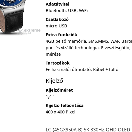
Adatátvitel
Bluetooth, USB, WiFi
Csatlakozó
micro USB
Extra funkciók
4GB belső memória, SMS,MMS, WAP, Barom
por- és vízálló technológia, Elvesztésgátló
mérése
Tartozékok
Felhasználói útmutató, Kábel + töltő
Kijelző
Kijelzőméret
1,4 "
Kijelző felbontása
400 x 400 Pixel
LG (45GX950A-B) 5K 330HZ QHD OLED 