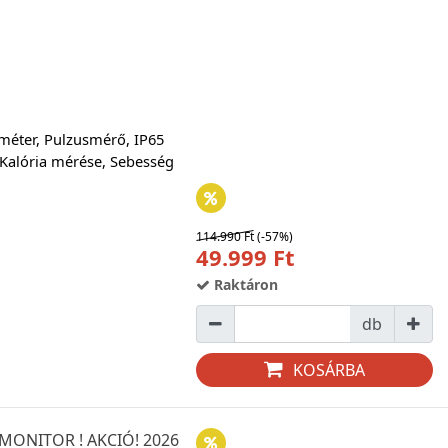
éter, Pulzusmérő, IP65
, Kalória mérése, Sebesség
114.990 Ft
(-57%)
49.999 Ft
Raktáron
db
KOSÁRBA
MONITOR ! AKCIÓ! 2026