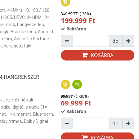
m, 4K Ultra HD, 100 / 120
319.999 Ft
(-38%)
 H.265/HEVC, 4× HDMI, 3×
199.999 Ft
amer mód, hangvezérlés,
Raktáron
Google Asszisztens, Android
gszóró, Acoustic Surface
db
G energiaosztály
KOSÁRBA
UM HANGRENSZER !
99.999 Ft
(-30%)
v vezeték nélküli
69.999 Ft
ikai digitális audio (1×
Raktáron
et, 1× kimenet), Bluetooth,
lby Atmos, Dolby Digital
db
KOSÁRBA