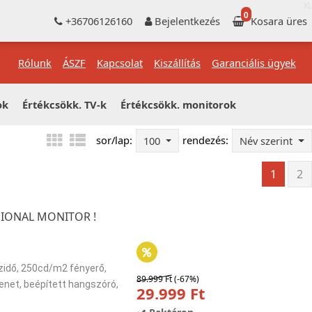
XL
0
+36706126160
Bejelentkezés
Kosara üres
Rólunk
ÁSZF
Kapcsolat
Kiszállítás
Garanciális ügyek
ok
Értékcsökk. TV-k
Értékcsökk. monitorok
sor/lap:
rendezés:
100
Név szerint
1
2
SIONAL MONITOR !
zidő, 250cd/m2 fényerő,
89.999 Ft
(-67%)
menet, beépített hangszóró,
29.999 Ft