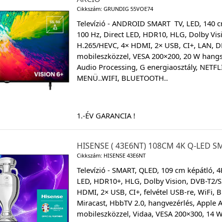
Cikkszám: GRUNDIG 55VOE74
Televízió - ANDROID SMART TV, LED, 140 c
100 Hz, Direct LED, HDR10, HLG, Dolby Vis
H.265/HEVC, 4× HDMI, 2× USB, CI+, LAN, D
mobileszközzel, VESA 200×200, 20 W hang
Audio Processing, G energiaosztály, NET
MENÜ..WIFI, BLUETOOTH..
1.-ÉV GARANCIA !
HISENSE ( 43E6NT) 108CM 4K Q-LED SM
Cikkszám: HISENSE 43E6NT
Televízió - SMART, QLED, 109 cm képátló, 4
LED, HDR10+, HLG, Dolby Vision, DVB-T2/S
HDMI, 2× USB, CI+, felvétel USB-re, WiFi, 
Miracast, HbbTV 2.0, hangvezérlés, Apple Ai
mobileszközzel, Vidaa, VESA 200×300, 14 