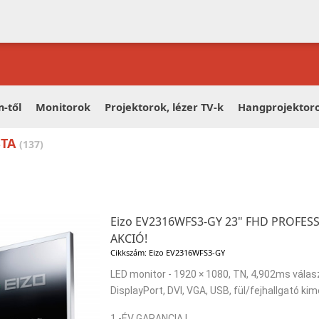
-től
Monitorok
Projektorok, lézer TV-k
Hangprojektor
STA
(137)
Eizo EV2316WFS3-GY 23" FHD PROFES
AKCIÓ!
Cikkszám: Eizo EV2316WFS3-GY
LED monitor - 1920 × 1080, TN, 4,902ms válas
DisplayPort, DVI, VGA, USB, fül/fejhallgató ki
1.-ÉV GARANCIA !