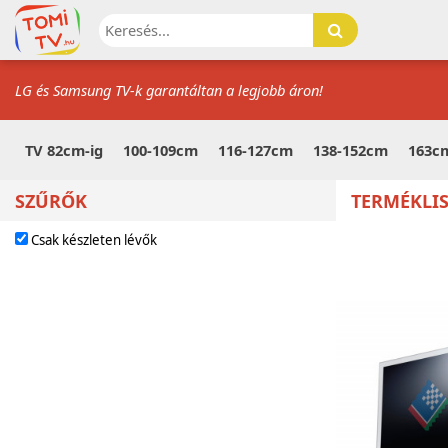
LG és Samsung TV-k garantáltan a legjobb áron!
TV 82cm-ig
100-109cm
116-127cm
138-152cm
163cm
SZŰRŐK
TERMÉKLI
Csak készleten lévők