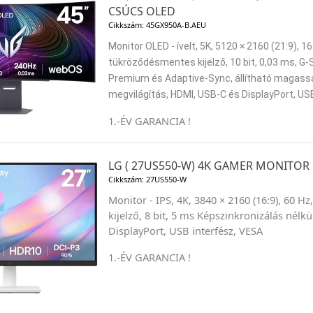
CSÚCS OLED
Cikkszám: 45GX950A-B.AEU
Monitor OLED - ívelt, 5K, 5120 × 2160 (21:9), 
tükröződésmentes kijelző, 10 bit, 0,03 ms, G-
Premium és Adaptive-Sync, állítható magass
megvilágítás, HDMI, USB-C és DisplayPort, US
1.-ÉV GARANCIA !
LG ( 27US550-W) 4K GAMER MONITOR 
Cikkszám: 27US550-W
Monitor - IPS, 4K, 3840 × 2160 (16:9), 60 
kijelző, 8 bit, 5 ms Képszinkronizálás nélk
DisplayPort, USB interfész, VESA
1.-ÉV GARANCIA !