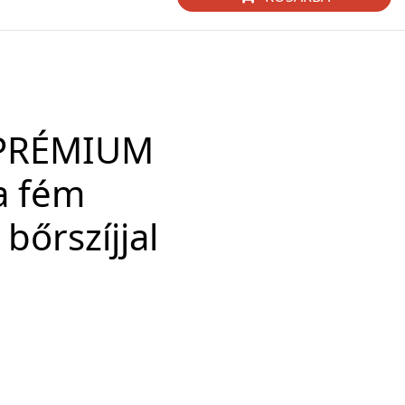
 PRÉMIUM
a fém
 bőrszíjjal