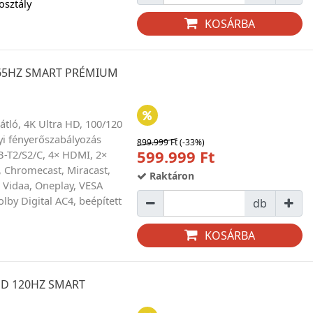
osztály
KOSÁRBA
 165HZ SMART PRÉMIUM
átló, 4K Ultra HD, 100/120
i fényerőszabályozás
899.999 Ft
(-33%)
599.999 Ft
B-T2/S2/C, 4× HDMI, 2×
, Chromecast, Miracast,
Raktáron
 Vidaa, Oneplay, VESA
by Digital AC4, beépített
db
KOSÁRBA
ED 120HZ SMART