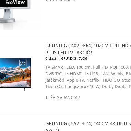
GRUNDIG ( 40VOE64) 102CM FULL HD
PLUS LED TV ! AKCIÓ!
Cikkszám: GRUNDIG 40VO64
TV SMART LED, 100 cm, Full HD, PQI 1000
DVB-T/C, 1× HDMI, 1× USB, LAN, WLAN, Bl
játékmód, Apple TV, Netflix , HBO GO, Stea
Tizen OS, hangszórók 10 W, Dolby Digital 
1.-ÉV GARANCIA !
GRUNDIG ( 55VOE74) 140CM 4K UHD S
AKCIÓ