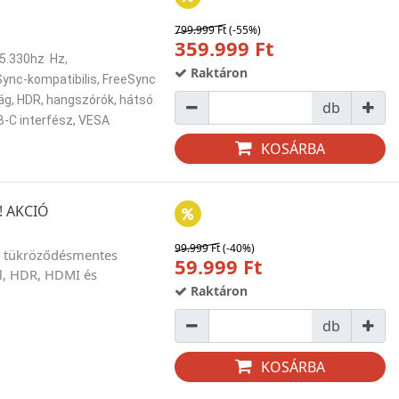
799.999 Ft
(-55%)
359.999 Ft
165.330hz Hz,
Raktáron
Sync-kompatibilis, FreeSync
ág, HDR, hangszórók, hátsó
db
B-C interfész, VESA
KOSÁRBA
! AKCIÓ
99.999 Ft
(-40%)
Hz, tükröződésmentes
59.999 Ft
ül, HDR, HDMI és
Raktáron
db
KOSÁRBA