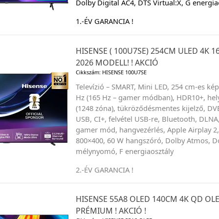
Dolby Digital AC4, DTS Virtual:X, G energia
1.-ÉV GARANCIA !
HISENSE ( 100U7SE) 254CM ULED 4K
2026 MODELL! ! AKCIÓ
Cikkszám: HISENSE 100U7SE
Televízió – SMART, Mini LED, 254 cm-es kép
Hz (165 Hz – gamer módban), HDR10+, hely
(1248 zóna), tükröződésmentes kijelző, DV
USB, CI+, felvétel USB-re, Bluetooth, DLNA
gamer mód, hangvezérlés, Apple Airplay 2,
800×400, 60 W hangszóró, Dolby Atmos, Dol
mélynyomó, F energiaosztály
2.-ÉV GARANCIA !
HISENSE 55A8 OLED 140CM 4K QD OL
PRÉMIUM ! AKCIÓ !