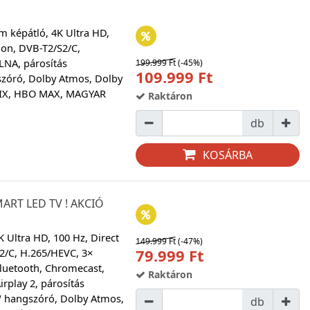
m képátló, 4K Ultra HD,
ion, DVB-T2/S2/C,
LNA, párosítás
199.999 Ft
(-45%)
109.999 Ft
szóró, Dolby Atmos, Dolby
FLIX, HBO MAX, MAGYAR
Raktáron
db
KOSÁRBA
ART LED TV ! AKCIÓ
K Ultra HD, 100 Hz, Direct
149.999 Ft
(-47%)
79.999 Ft
2/C, H.265/HEVC, 3×
Bluetooth, Chromecast,
Raktáron
rplay 2, párosítás
W hangszóró, Dolby Atmos,
db