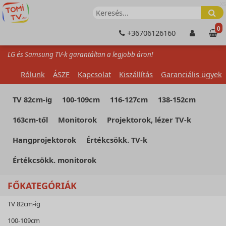
XS
0
+36706126160
LG és Samsung TV-k garantáltan a legjobb áron!
Rólunk
ÁSZF
Kapcsolat
Kiszállítás
Garanciális ügyek
TV 82cm-ig
100-109cm
116-127cm
138-152cm
163cm-től
Monitorok
Projektorok, lézer TV-k
Hangprojektorok
Értékcsökk. TV-k
Értékcsökk. monitorok
FŐKATEGÓRIÁK
TV 82cm-ig
100-109cm