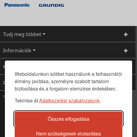
Tudj meg többet
Információk
Kapcsolat
Weboldalunkon sütiket használunk a felhasználói
élmény javítása, személyre szabott tartalom
Feliratkozás
biztosítása és a forgalom elemzése érdekében.
Copyright ©2022 Futuretom Kft.
Tekintse át
Adatkezelési szabályzatunk
.
Összes elfogadása
Nem szükségesek elutasítása