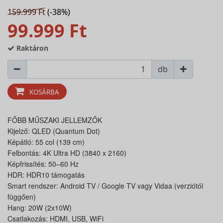
159.999 Ft
(-38%)
99.999 Ft
Raktáron
db
KOSÁRBA
FŐBB MŰSZAKI JELLEMZŐK
Kijelző: QLED (Quantum Dot)
Képátló: 55 col (139 cm)
Felbontás: 4K Ultra HD (3840 x 2160)
Képfrissítés: 50–60 Hz
HDR: HDR10 támogatás
Smart rendszer: Android TV / Google TV vagy Vidaa (verziótól
függően)
Hang: 20W (2x10W)
Csatlakozás: HDMI, USB, WiFi