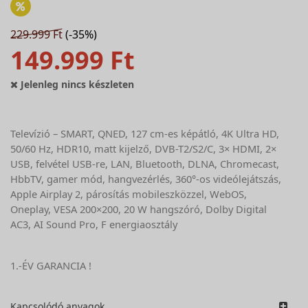
229.999 Ft
(-35%)
149.999 Ft
Jelenleg nincs készleten
Televízió – SMART, QNED, 127 cm-es képátló, 4K Ultra HD,
50/60 Hz, HDR10, matt kijelző, DVB-T2/S2/C, 3× HDMI, 2×
USB, felvétel USB-re, LAN, Bluetooth, DLNA, Chromecast,
HbbTV, gamer mód, hangvezérlés, 360°-os videólejátszás,
Apple Airplay 2, párosítás mobileszközzel, WebOS,
Oneplay, VESA 200×200, 20 W hangszóró, Dolby Digital
AC3, AI Sound Pro, F energiaosztály
1.-ÉV GARANCIA !
Kapcsolódó anyagok