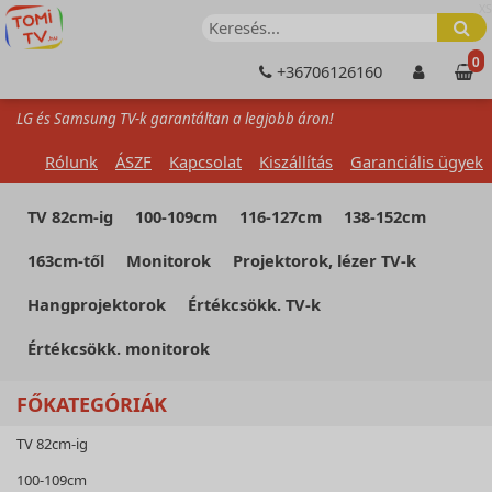
XS
0
+36706126160
LG és Samsung TV-k garantáltan a legjobb áron!
Rólunk
ÁSZF
Kapcsolat
Kiszállítás
Garanciális ügyek
TV 82cm-ig
100-109cm
116-127cm
138-152cm
163cm-től
Monitorok
Projektorok, lézer TV-k
Hangprojektorok
Értékcsökk. TV-k
Értékcsökk. monitorok
FŐKATEGÓRIÁK
TV 82cm-ig
100-109cm