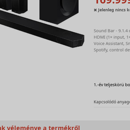
Jelenleg nincs k
Sound Bar - 9.1.4
HDMI (1× input, 1× 
Voice Assistant, 
Spotify, control d
1.-év teljeskörü bo
Kapcsolódó anyag
nk véleménye a termékről