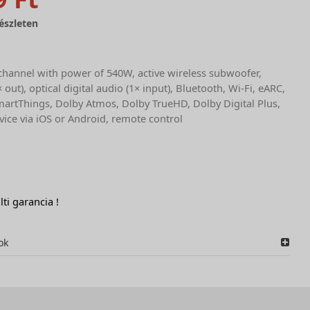
észleten
 channel with power of 540W, active wireless subwoofer,
out), optical digital audio (1× input), Bluetooth, Wi-Fi, eARC,
SmartThings, Dolby Atmos, Dolby TrueHD, Dolby Digital Plus,
evice via iOS or Android, remote control
lti garancia !
ok