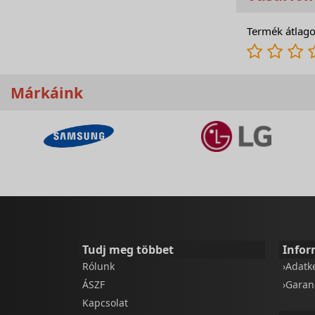
Termék átlago
Márkáink
Tudj meg többet
Infor
Rólunk
›Adatk
ÁSZF
›Garan
Kapcsolat