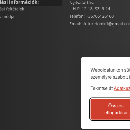
lási információk:
Nyitvatartás:
H-P: 12-18, SZ: 9-14
tási feltételek
Telefon: +36706126160
és módja
Email:
›futuretomkft@gmail.c
Weboldalunkon süti
személyre szabott 
Tekintse át
Adatkez
Összes
elfogadása