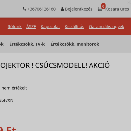
XL
0
+36706126160
Bejelentkezés
Kosara üres
Rólunk
ÁSZF
Kapcsolat
Kiszállítás
Garanciális ügyek
ok
Értékcsökk. TV-k
Értékcsökk. monitorok
OJEKTOR ! CSÚCSMODELL! AKCIÓ
nem értékelt
35F/XN
)
9 Ft