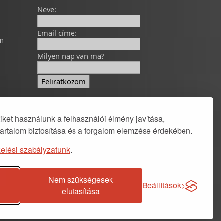
Neve:
Email címe:
om
Milyen nap van ma?
Developed by
polcsa
ket használunk a felhasználói élmény javítása,
tartalom biztosítása és a forgalom elemzése érdekében.
elési szabályzatunk
.
Nem szükségesek
Beállítások
elutasítása