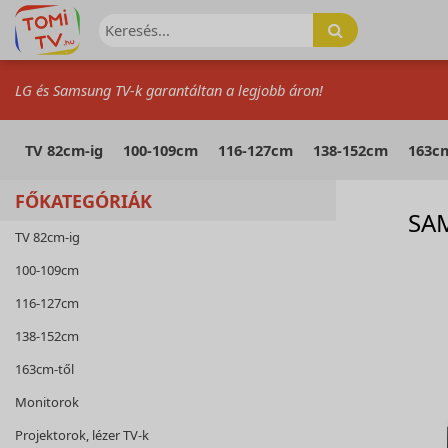
LG és Samsung TV-k garantáltan a legjobb áron!
TV 82cm-ig
100-109cm
116-127cm
138-152cm
163cm
FŐKATEGÓRIÁK
SA
TV 82cm-ig
100-109cm
116-127cm
138-152cm
163cm-től
Monitorok
Projektorok, lézer TV-k