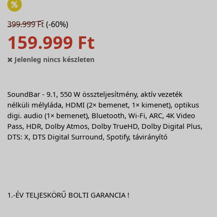
399.999 Ft
(-60%)
159.999 Ft
Jelenleg nincs készleten
SoundBar - 9.1, 550 W összteljesítmény, aktív vezeték
nélküli mélyláda, HDMI (2× bemenet, 1× kimenet), optikus
digi. audio (1× bemenet), Bluetooth, Wi-Fi, ARC, 4K Video
Pass, HDR, Dolby Atmos, Dolby TrueHD, Dolby Digital Plus,
DTS: X, DTS Digital Surround, Spotify, távirányító
1.-ÉV TELJESKÖRŰ BOLTI GARANCIA !