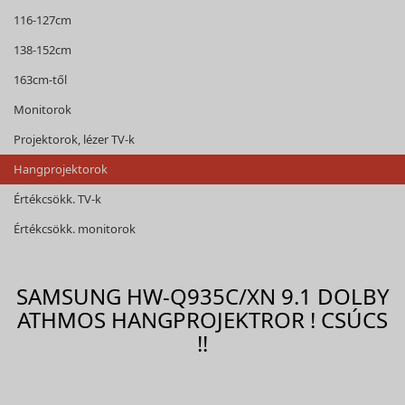
116-127cm
138-152cm
163cm-től
Monitorok
Projektorok, lézer TV-k
Hangprojektorok
Értékcsökk. TV-k
Értékcsökk. monitorok
SAMSUNG HW-Q935C/XN 9.1 DOLBY
ATHMOS HANGPROJEKTROR ! CSÚCS
!!