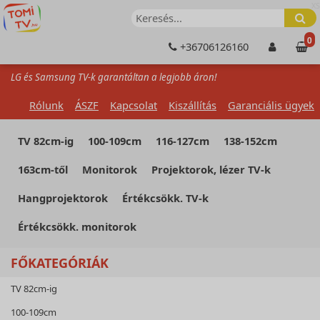
XS
0
+36706126160
LG és Samsung TV-k garantáltan a legjobb áron!
Rólunk
ÁSZF
Kapcsolat
Kiszállítás
Garanciális ügyek
TV 82cm-ig
100-109cm
116-127cm
138-152cm
163cm-től
Monitorok
Projektorok, lézer TV-k
Hangprojektorok
Értékcsökk. TV-k
Értékcsökk. monitorok
FŐKATEGÓRIÁK
TV 82cm-ig
100-109cm