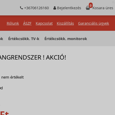
XL
0
+36706126160
Bejelentkezés
Kosara üres
Rólunk
ÁSZF
Kapcsolat
Kiszállítás
Garanciális ügyek
ok
Értékcsökk. TV-k
Értékcsökk. monitorok
NGRENDSZER ! AKCIÓ!
nem értékelt
0d
)
Ft