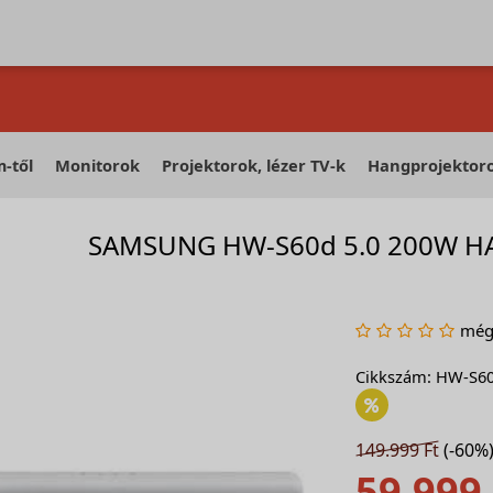
-től
Monitorok
Projektorok, lézer TV-k
Hangprojektor
SAMSUNG HW-S60d 5.0 200W HA
még 
Cikkszám: HW-S6
149.999 Ft
(-60%
59.999 