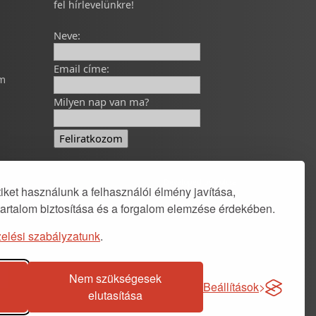
fel hírlevelünkre!
Neve:
Email címe:
om
Milyen nap van ma?
Developed by
polcsa
ket használunk a felhasználói élmény javítása,
tartalom biztosítása és a forgalom elemzése érdekében.
elési szabályzatunk
.
Nem szükségesek
Beállítások
elutasítása