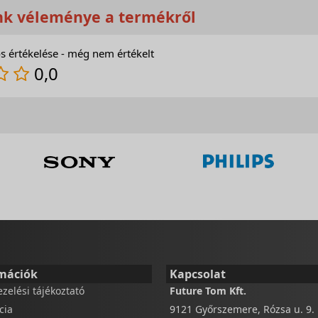
nk véleménye a termékről
s értékelése - még nem értékelt
0,0
mációk
Kapcsolat
ezelési tájékoztató
Future Tom Kft.
cia
9121 Győrszemere, Rózsa u. 9.