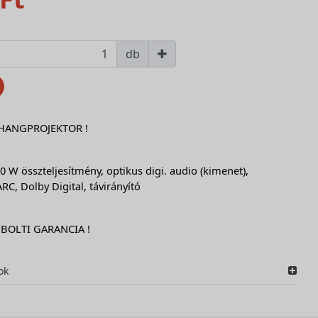
db
HANGPROJEKTOR !
0 W összteljesítmény, optikus digi. audio (kimenet),
ARC, Dolby Digital, távirányító
 BOLTI GARANCIA !
ok