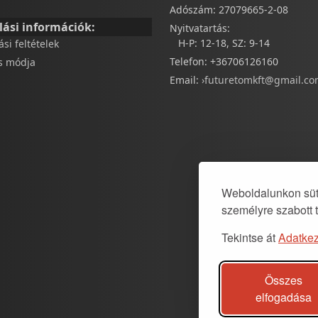
Adószám: 27079665-2-08
lási információk:
Nyitvatartás:
H-P: 12-18, SZ: 9-14
tási feltételek
Telefon: +36706126160
és módja
Email:
›futuretomkft@gmail.c
Weboldalunkon süti
személyre szabott 
Tekintse át
Adatkez
Összes
elfogadása