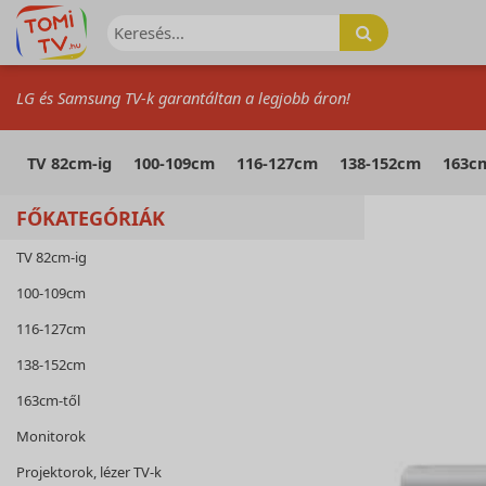
LG és Samsung TV-k garantáltan a legjobb áron!
TV 82cm-ig
100-109cm
116-127cm
138-152cm
163cm
FŐKATEGÓRIÁK
TV 82cm-ig
100-109cm
116-127cm
138-152cm
163cm-től
Monitorok
Projektorok, lézer TV-k