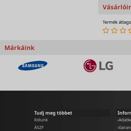
Vásárlói
Termék átlago
Márkáink
Tudj meg többet
Infor
Rólunk
›Adatk
ÁSZF
›Garan