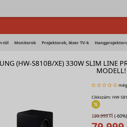
-től
Monitorok
Projektorok, lézer TV-k
Hangprojektor
UNG (HW-S810B/XE) 330W SLIM LINE P
MODELL!
még 
Cikkszám: HW-S8
199.999 Ft
(-60%
79.999 