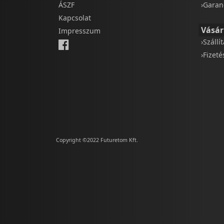
ÁSZF
›Garan
Kapcsolat
Vásár
Impresszum
›Szállí
›Fizet
Copyright ©2022 Futuretom Kft.