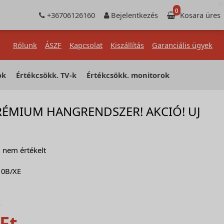
XL
0
+36706126160
Bejelentkezés
Kosara üres
Rólunk
ÁSZF
Kapcsolat
Kiszállítás
Garanciális ügyek
ok
Értékcsökk. TV-k
Értékcsökk. monitorok
RÉMIUM HANGRENDSZER! AKCIÓ! UJ
nem értékelt
10B/XE
)
Ft