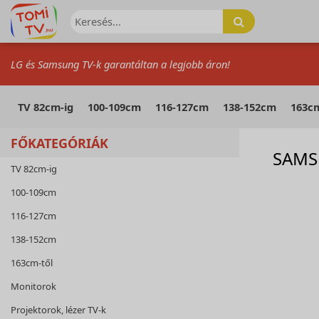
LG és Samsung TV-k garantáltan a legjobb áron!
TV 82cm-ig
100-109cm
116-127cm
138-152cm
163cm
FŐKATEGÓRIÁK
SAMS
TV 82cm-ig
100-109cm
116-127cm
138-152cm
163cm-től
Monitorok
Projektorok, lézer TV-k