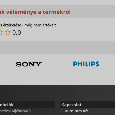
nk véleménye a termékről
s értékelése - még nem értékelt
0,0
mációk
Kapcsolat
ezelési tájékoztató
Future Tom Kft.