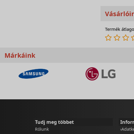
Vásárlói
Termék átlago
Márkáink
Tudj meg többet
Infor
Rólunk
›Adatk