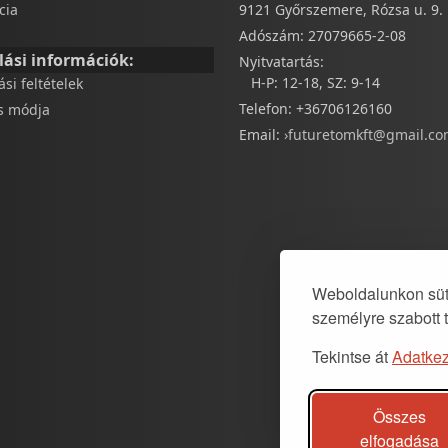
cia
9121 Győrszemere, Rózsa u. 9.
Adószám: 27079665-2-08
lási információk:
Nyitvatartás:
H-P: 12-18, SZ: 9-14
tási feltételek
Telefon: +36706126160
és módja
Email:
›futuretomkft@gmail.c
Weboldalunkon süti
személyre szabott 
Tekintse át
Adatkez
Összes
elfogadása