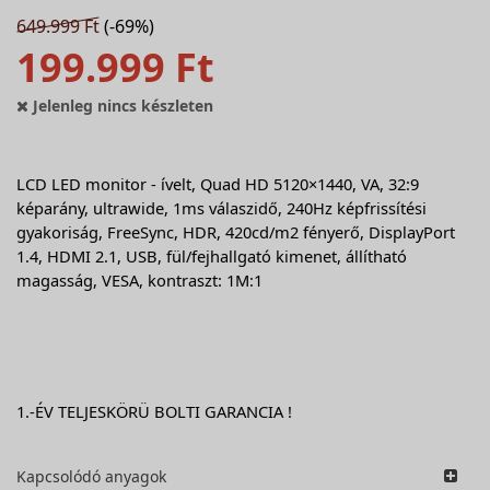
649.999 Ft
(-69%)
199.999 Ft
Jelenleg nincs készleten
LCD LED monitor - ívelt, Quad HD 5120×1440, VA, 32:9
képarány, ultrawide, 1ms válaszidő, 240Hz képfrissítési
gyakoriság, FreeSync, HDR, 420cd/m2 fényerő, DisplayPort
1.4, HDMI 2.1, USB, fül/fejhallgató kimenet, állítható
magasság, VESA, kontraszt: 1M:1
1.-ÉV TELJESKÖRÜ BOLTI GARANCIA !
Kapcsolódó anyagok