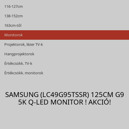
116-127cm
138-152cm
163cm-től
Monitorok
Projektorok, lézer TV-k
Hangprojektorok
Értékcsökk. TV-k
Értékcsökk. monitorok
SAMSUNG (LC49G95TSSR) 125CM G9
5K Q-LED MONITOR ! AKCIÓ!