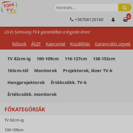
XS
0
+36706126160
LG és Samsung TV-k garantáltan a legjobb áron!
Rólunk
ÁSZF
Kapcsolat
Kiszállítás
Garanciális ügyek
TV 82cm-ig
100-109cm
116-127cm
138-152cm
163cm-től
Monitorok
Projektorok, lézer TV-k
Hangprojektorok
Értékcsökk. TV-k
Értékcsökk. monitorok
FŐKATEGÓRIÁK
TV 82cm-ig
100-109cm