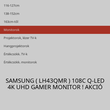
116-127cm
138-152cm
163cm-től
Monitorok
Projektorok, lézer TV-k
Hangprojektorok
Értékcsökk. TV-k
Értékcsökk. monitorok
SAMSUNG ( LH43QMR ) 108C Q-LED
4K UHD GAMER MONITOR ! AKCIÓ