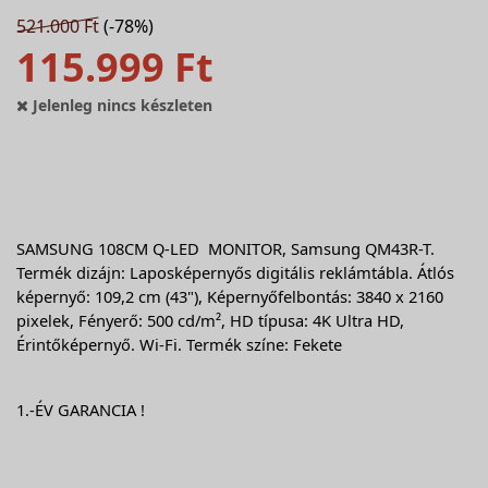
521.000 Ft
(-78%)
115.999 Ft
Jelenleg nincs készleten
SAMSUNG 108CM Q-LED MONITOR,
Samsung QM43R-T.
Termék dizájn: Laposképernyős digitális reklámtábla. Átlós
képernyő: 109,2 cm (43"), Képernyőfelbontás: 3840 x 2160
pixelek, Fényerő: 500 cd/m², HD típusa: 4K Ultra HD,
Érintőképernyő. Wi-Fi. Termék színe: Fekete
1.-ÉV GARANCIA !