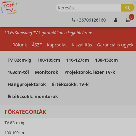
XS
0
+36706126160
LG és Samsung TV-k garantáltan a legjobb áron!
Rólunk
ÁSZF
Kapcsolat
Kiszállítás
Garanciális ügyek
TV 82cm-ig
100-109cm
116-127cm
138-152cm
163cm-től
Monitorok
Projektorok, lézer TV-k
Hangprojektorok
Értékcsökk. TV-k
Értékcsökk. monitorok
FŐKATEGÓRIÁK
TV 82cm-ig
100-109cm