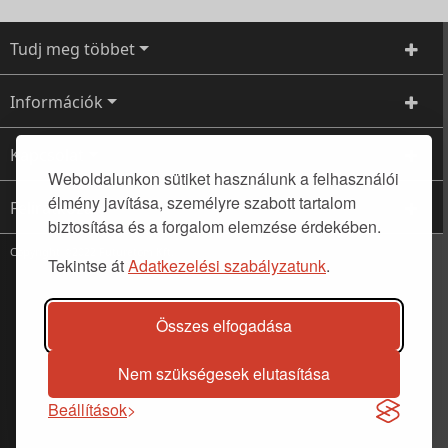
Tudj meg többet
Információk
Kapcsolat
Weboldalunkon sütiket használunk a felhasználói
élmény javítása, személyre szabott tartalom
Feliratkozás
biztosítása és a forgalom elemzése érdekében.
Copyright ©2022 Futuretom Kft.
Tekintse át
Adatkezelési szabályzatunk
.
Összes elfogadása
Nem szükségesek elutasítása
Beállítások