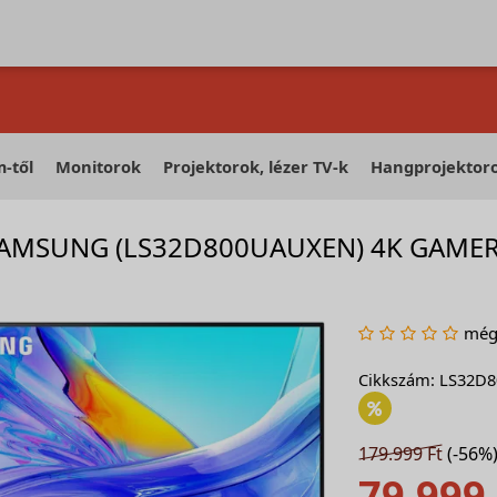
-től
Monitorok
Projektorok, lézer TV-k
Hangprojektor
AMSUNG (LS32D800UAUXEN) 4K GAMER 
még 
Cikkszám: LS32D
179.999 Ft
(-56%
79.999 