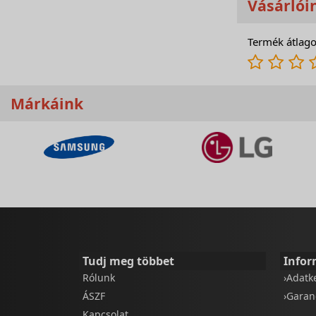
Vásárlói
Termék átlago
Márkáink
Tudj meg többet
Infor
Rólunk
›Adatk
ÁSZF
›Garan
Kapcsolat