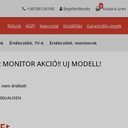
XL
0
+36706126160
Bejelentkezés
Kosara üres
Rólunk
ÁSZF
Kapcsolat
Kiszállítás
Garanciális ügyek
ok
Értékcsökk. TV-k
Értékcsökk. monitorok
MONITOR AKCIÓ!! UJ MODELL!
nem értékelt
800UAUXEN
)
Ft