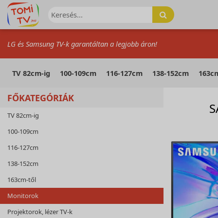
LG és Samsung TV-k garantáltan a legjobb áron!
TV 82cm-ig
100-109cm
116-127cm
138-152cm
163cm
FŐKATEGÓRIÁK
S
TV 82cm-ig
100-109cm
116-127cm
138-152cm
163cm-től
Monitorok
Projektorok, lézer TV-k