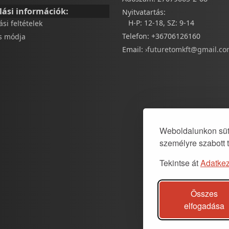
lási információk:
Nyitvatartás:
H-P: 12-18, SZ: 9-14
tási feltételek
Telefon: +36706126160
és módja
Email:
›futuretomkft@gmail.c
Weboldalunkon süti
személyre szabott 
Tekintse át
Adatkez
Összes
elfogadása