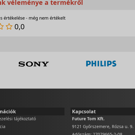
nk véleménye a termékről
s értékelése - még nem értékelt
0,0
mációk
Kapcsolat
ezelési tájékoztató
Future Tom Kft.
cia
9121 Győrszemere, Rózsa u. 9.
Adószám: 27079665-2-08