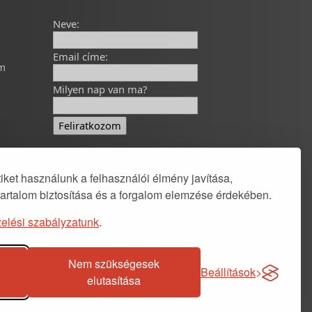
Neve:
Email címe:
om
Milyen nap van ma?
Developed by
polcsa
ket használunk a felhasználói élmény javítása,
tartalom biztosítása és a forgalom elemzése érdekében.
elési szabályzatunk
.
Nem szükségesek
Beállítások
elutasítása