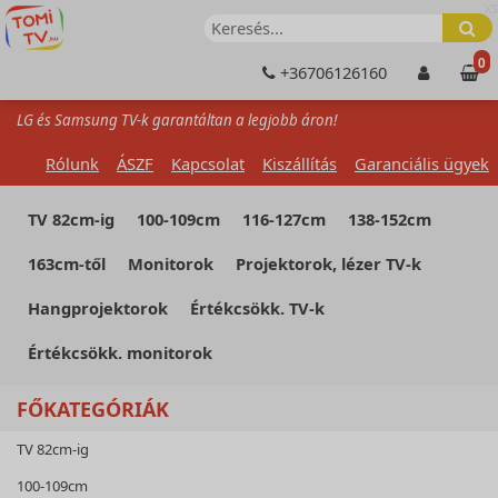
XS
0
+36706126160
LG és Samsung TV-k garantáltan a legjobb áron!
Rólunk
ÁSZF
Kapcsolat
Kiszállítás
Garanciális ügyek
TV 82cm-ig
100-109cm
116-127cm
138-152cm
163cm-től
Monitorok
Projektorok, lézer TV-k
Hangprojektorok
Értékcsökk. TV-k
Értékcsökk. monitorok
FŐKATEGÓRIÁK
TV 82cm-ig
100-109cm