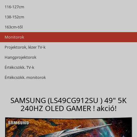
116-127cm
138-152cm
163cm-től
Monitorok
Projektorok, lézer TV-k
Hangprojektorok
Értékcsökk. TV-k
Értékcsökk. monitorok
SAMSUNG (LS49CG912SU ) 49" 5K
240HZ OLED GAMER ! akció!