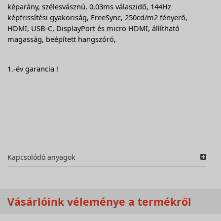
képarány, szélesvásznú, 0,03ms válaszidő, 144Hz
képfrissítési gyakoriság, FreeSync, 250cd/m2 fényerő,
HDMI, USB-C, DisplayPort és micro HDMI, állítható
magasság, beépített hangszóró,
1.-év garancia !
Kapcsolódó anyagok
Vásárlóink véleménye a termékről