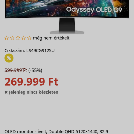
még nem értékelt
Cikkszám: LS49CG912SU
599.999 Ft
(-55%)
269.999 Ft
Jelenleg nincs készleten
OLED monitor - ívelt, Double QHD 5120×1440, 32:9