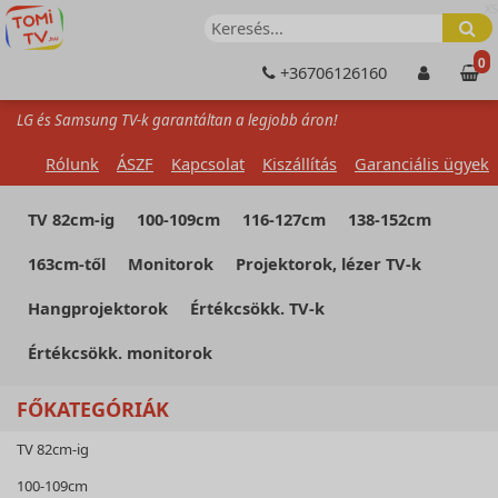
XS
0
+36706126160
LG és Samsung TV-k garantáltan a legjobb áron!
Rólunk
ÁSZF
Kapcsolat
Kiszállítás
Garanciális ügyek
TV 82cm-ig
100-109cm
116-127cm
138-152cm
163cm-től
Monitorok
Projektorok, lézer TV-k
Hangprojektorok
Értékcsökk. TV-k
Értékcsökk. monitorok
FŐKATEGÓRIÁK
TV 82cm-ig
100-109cm