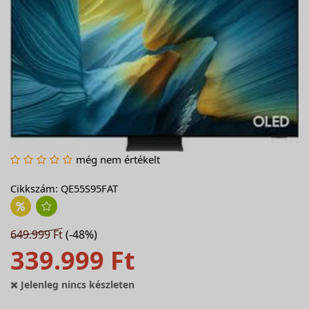
még nem értékelt
Cikkszám: QE55S95FAT
649.999 Ft
(-48%)
339.999 Ft
Jelenleg nincs készleten