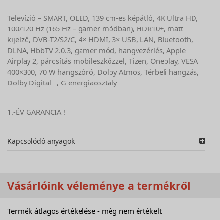
Televízió – SMART, OLED, 139 cm-es képátló, 4K Ultra HD,
100/120 Hz (165 Hz – gamer módban), HDR10+, matt
kijelző, DVB-T2/S2/C, 4× HDMI, 3× USB, LAN, Bluetooth,
DLNA, HbbTV 2.0.3, gamer mód, hangvezérlés, Apple
Airplay 2, párosítás mobileszközzel, Tizen, Oneplay, VESA
400×300, 70 W hangszóró, Dolby Atmos, Térbeli hangzás,
Dolby Digital +, G energiaosztály
1.-ÉV GARANCIA !
Kapcsolódó anyagok
Vásárlóink véleménye a termékről
Termék átlagos értékelése - még nem értékelt