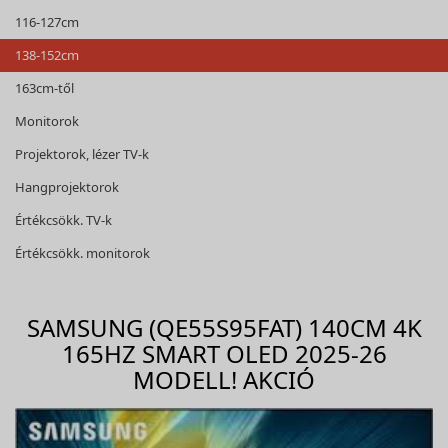
116-127cm
138-152cm
163cm-től
Monitorok
Projektorok, lézer TV-k
Hangprojektorok
Értékcsökk. TV-k
Értékcsökk. monitorok
SAMSUNG (QE55S95FAT) 140CM 4K
165HZ SMART OLED 2025-26
MODELL! AKCIÓ