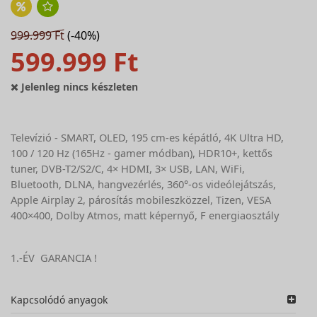
999.999 Ft
(-40%)
599.999 Ft
Jelenleg nincs készleten
Televízió - SMART, OLED, 195 cm-es képátló, 4K Ultra HD,
100 / 120 Hz (165Hz - gamer módban), HDR10+, kettős
tuner, DVB-T2/S2/C, 4× HDMI, 3× USB, LAN, WiFi,
Bluetooth, DLNA, hangvezérlés, 360°-os videólejátszás,
Apple Airplay 2, párosítás mobileszközzel, Tizen, VESA
400×400, Dolby Atmos, matt képernyő, F energiaosztály
1.-ÉV GARANCIA !
Kapcsolódó anyagok