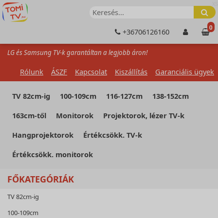
XS
0
+36706126160
LG és Samsung TV-k garantáltan a legjobb áron!
Rólunk
ÁSZF
Kapcsolat
Kiszállítás
Garanciális ügyek
TV 82cm-ig
100-109cm
116-127cm
138-152cm
163cm-től
Monitorok
Projektorok, lézer TV-k
Hangprojektorok
Értékcsökk. TV-k
Értékcsökk. monitorok
FŐKATEGÓRIÁK
TV 82cm-ig
100-109cm