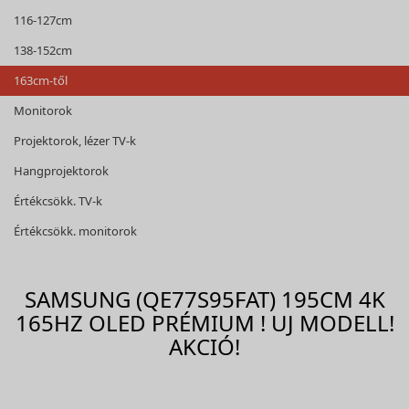
116-127cm
138-152cm
163cm-től
Monitorok
Projektorok, lézer TV-k
Hangprojektorok
Értékcsökk. TV-k
Értékcsökk. monitorok
SAMSUNG (QE77S95FAT) 195CM 4K
165HZ OLED PRÉMIUM ! UJ MODELL!
AKCIÓ!