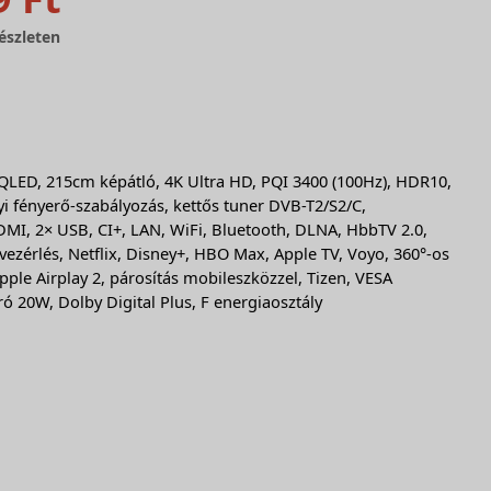
észleten
 QLED, 215cm képátló, 4K Ultra HD, PQI 3400 (100Hz), HDR10,
i fényerő-szabályozás, kettős tuner DVB-T2/S2/C,
MI, 2× USB, CI+, LAN, WiFi, Bluetooth, DLNA, HbbTV 2.0,
zérlés, Netflix, Disney+, HBO Max, Apple TV, Voyo, 360°-os
Apple Airplay 2, párosítás mobileszközzel, Tizen, VESA
ó 20W, Dolby Digital Plus, F energiaosztály
!