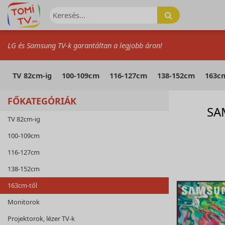
LG és Samsung TV-k garantáltan a legjobb áron!
TV 82cm-ig
100-109cm
116-127cm
138-152cm
163cm
FŐKATEGÓRIÁK
SA
TV 82cm-ig
100-109cm
116-127cm
138-152cm
163cm-től
Monitorok
Projektorok, lézer TV-k