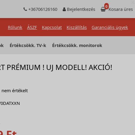
XL
0
+36706126160
Bejelentkezés
Kosara üres
Rólunk
ÁSZF
Kapcsolat
Kiszállítás
Garanciális ügyek
ok
Értékcsökk. TV-k
Értékcsökk. monitorok
 PRÉMIUM ! UJ MODELL! AKCIÓ!
nem értékelt
70DATXXN
)
9 Ft