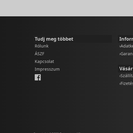
Tudj meg többet
Infor
Rólunk
›Adatk
ÁSZF
›Garan
Kapcsolat
Vásár
Impresszum
›Szállí
›Fizet