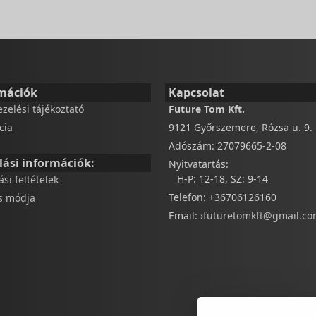
mációk
Kapcsolat
ezelési tájékoztató
Future Tom Kft.
cia
9121 Győrszemere, Rózsa u. 9.
Adószám: 27079665-2-08
lási információk:
Nyitvatartás:
H-P: 12-18, SZ: 9-14
tási feltételek
Telefon: +36706126160
és módja
Email:
›futuretomkft@gmail.c