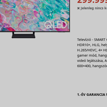
Jelenleg nincs k
Televízió - SMART
HDR10+, HLG, hely
H.265/HEVC, 4× HD
gamer mód, hangve
videó lejátszása, 
600×400, hangszór
1.-ÉV GARANCIA 