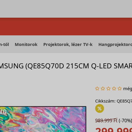
-től
Monitorok
Projektorok, lézer TV-k
Hangprojektor
MSUNG (QE85Q70D 215CM Q-LED SMART
még 
Cikkszám: QE85Q
989.999 Ft
(-70%
299.99