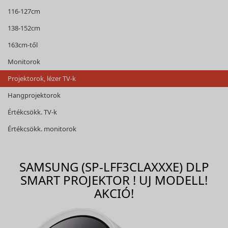
116-127cm
138-152cm
163cm-től
Monitorok
Projektorok, lézer TV-k
Hangprojektorok
Értékcsökk. TV-k
Értékcsökk. monitorok
SAMSUNG (SP-LFF3CLAXXXE) DLP
SMART PROJEKTOR ! UJ MODELL!
AKCIÓ!