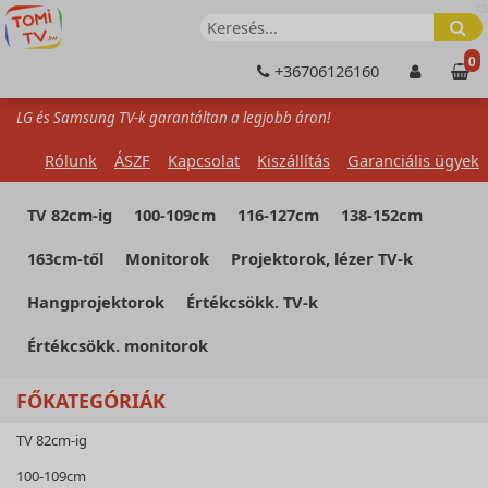
XS
0
+36706126160
LG és Samsung TV-k garantáltan a legjobb áron!
Rólunk
ÁSZF
Kapcsolat
Kiszállítás
Garanciális ügyek
TV 82cm-ig
100-109cm
116-127cm
138-152cm
163cm-től
Monitorok
Projektorok, lézer TV-k
Hangprojektorok
Értékcsökk. TV-k
Értékcsökk. monitorok
FŐKATEGÓRIÁK
TV 82cm-ig
100-109cm