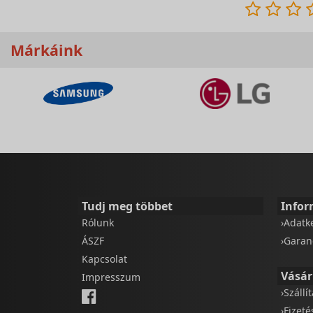
Márkáink
Tudj meg többet
Infor
Rólunk
›Adatk
ÁSZF
›Garan
Kapcsolat
Vásár
Impresszum
›Szállí
›Fizet