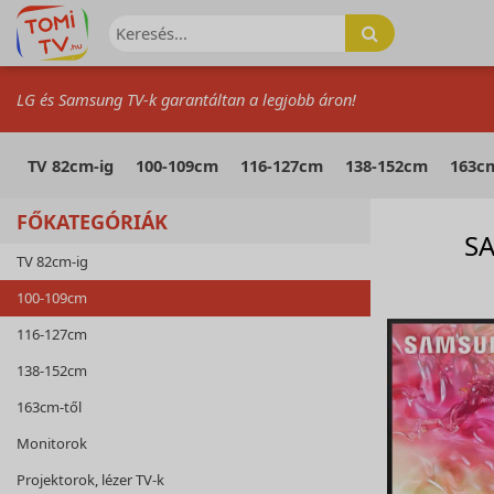
LG és Samsung TV-k garantáltan a legjobb áron!
TV 82cm-ig
100-109cm
116-127cm
138-152cm
163cm
FŐKATEGÓRIÁK
S
TV 82cm-ig
100-109cm
116-127cm
138-152cm
163cm-től
Monitorok
Projektorok, lézer TV-k