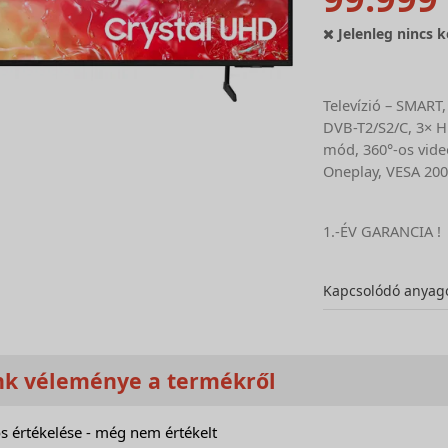
Jelenleg nincs k
Televízió – SMART
DVB-T2/S2/C, 3× H
mód, 360°-os videó
Oneplay, VESA 200
1.-ÉV GARANCIA !
Kapcsolódó anyag
nk véleménye a termékről
s értékelése - még nem értékelt