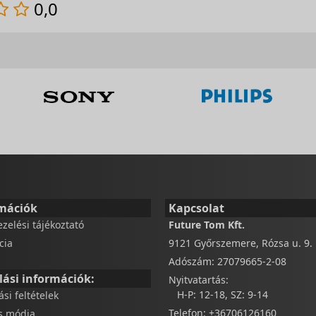
0,0
mációk
Kapcsolat
ezelési tájékoztató
Future Tom Kft.
cia
9121 Győrszemere, Rózsa u. 9.
Adószám: 27079665-2-08
lási információk:
Nyitvatartás:
H-P: 12-18, SZ: 9-14
tási feltételek
Telefon: +36706126160
és módja