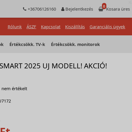
XL
0
+36706126160
Bejelentkezés
Kosara üres
Rólunk
ÁSZF
Kapcsolat
Kiszállítás
Garanciális ügyek
ok
Értékcsökk. TV-k
Értékcsökk. monitorok
MART 2025 UJ MODELL! AKCIÓ!
nem értékelt
U7172
)
Ft