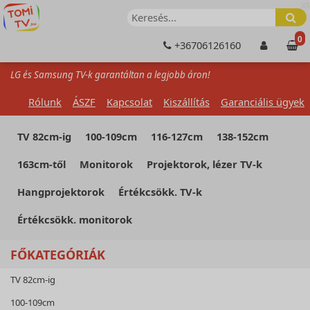
XS
0
+36706126160
LG és Samsung TV-k garantáltan a legjobb áron!
Rólunk
ÁSZF
Kapcsolat
Kiszállítás
Garanciális ügyek
TV 82cm-ig
100-109cm
116-127cm
138-152cm
163cm-től
Monitorok
Projektorok, lézer TV-k
Hangprojektorok
Értékcsökk. TV-k
Értékcsökk. monitorok
FŐKATEGÓRIÁK
TV 82cm-ig
100-109cm