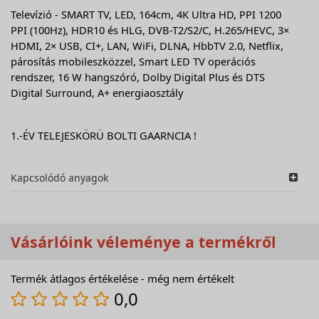
Televízió - SMART TV, LED, 164cm, 4K Ultra HD, PPI 1200
PPI (100Hz), HDR10 és HLG, DVB-T2/S2/C, H.265/HEVC, 3×
HDMI, 2× USB, CI+, LAN, WiFi, DLNA, HbbTV 2.0, Netflix,
párosítás mobileszközzel, Smart LED TV operációs
rendszer, 16 W hangszóró, Dolby Digital Plus és DTS
Digital Surround, A+ energiaosztály
1.-ÉV TELEJESKÖRÜ BOLTI GAARNCIA !
Kapcsolódó anyagok
Vásárlóink véleménye a termékről
Termék átlagos értékelése - még nem értékelt
0,0