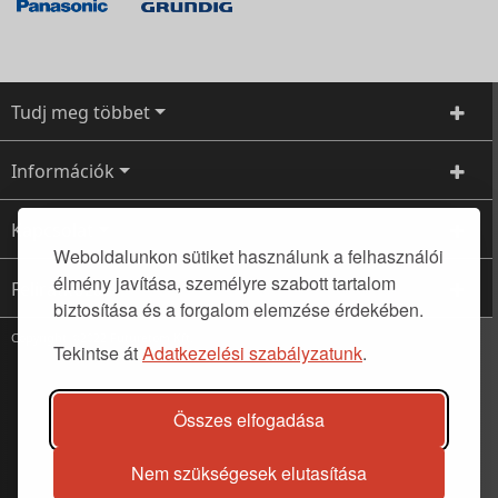
Tudj meg többet
Információk
Kapcsolat
Weboldalunkon sütiket használunk a felhasználói
élmény javítása, személyre szabott tartalom
Feliratkozás
biztosítása és a forgalom elemzése érdekében.
Copyright ©2022 Futuretom Kft.
Tekintse át
Adatkezelési szabályzatunk
.
Összes elfogadása
Nem szükségesek elutasítása