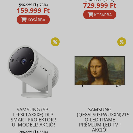
729.999 Ft
599.999 Ft
(-73%)
159.999 Ft
KOSÁRBA
KOSÁRBA
SAMSUNG (SP-
SAMSUNG
LFF3CLAXXXE) DLP
(QE85LS03FWUXXN)215
SMART PROJEKTOR !
Q-LED FRAME
UJ MODELL! AKCIÓ!
PRÉMIUM LED TV !
AKCIÓ!
289.999 Ft
(-55%)