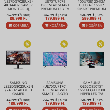
(LS27DG702EUXEN)
UE75TU7079
100U7SE) 254CM
4K 144HZ GAMER
190CM 4K SMART
ULED 4K 165HZ
MONITOR UJ
PRÉMIUM LED TV
SMART PRÉMIUM
MODELL! AKCIÓ!
! AKCIÓ
2026 MODELL! !
212.999 Ft
(-58%)
389.999 Ft
(-54%)
899.999 Ft
(-33%)
AKCIÓ
89.999 Ft
179.999 Ft
599.999 Ft
KOSÁRBA
KOSÁRBA
KOSÁRBA
SAMSUNG
SAMSUNG
SAMSUNG
LS32DG802SUXEN
(UE75CU7170)
QE65Q950TST
) 240HZ 4K OLED
165CM 4K WIFI
165CM Q-LED 8K
GAMER
SMART ...AKCIÓ
HIPER LED TV!
MONITOR !!
AKCI
479.999 Ft
(-60%)
299.999 Ft
(-40%)
999.999 Ft
(-81%)
AKCIÓ
189.999 Ft
179.999 Ft
189.999 Ft