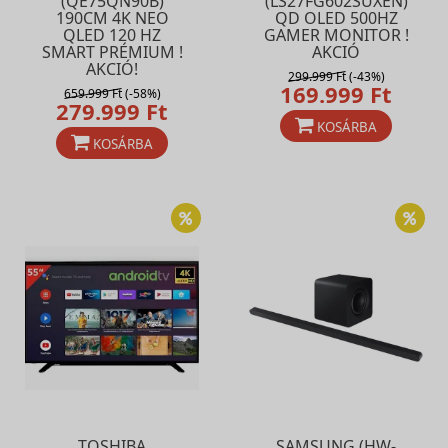
(QE75QN90B)
(LS27FG602SUXEN)
190CM 4K NEO
QD OLED 500HZ
QLED 120 HZ
GAMER MONITOR !
SMART PRÉMIUM !
AKCIÓ
AKCIÓ!
299.999 Ft
(-43%)
169.999 Ft
659.999 Ft
(-58%)
279.999 Ft
KOSÁRBA
KOSÁRBA
TOSHIBA
SAMSUNG (HW-