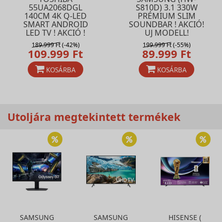
55UA2068DGL
S810D) 3.1 330W
140CM 4K Q-LED
PRÉMIUM SLIM
SMART ANDROID
SOUNDBAR ! AKCIÓ!
LED TV ! AKCIÓ !
UJ MODELL!
189.999 Ft
(-42%)
199.999 Ft
(-55%)
109.999 Ft
89.999 Ft
KOSÁRBA
KOSÁRBA
Utoljára megtekintett termékek
SAMSUNG
SAMSUNG
HISENSE (