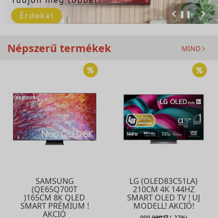
❚❚
Érdekel
Népszerű termékek
MIND
SAMSUNG
LG (OLED83C51LA)
(QE65Q700T
210CM 4K 144HZ
)165CM 8K QLED
SMART OLED TV ! UJ
SMART PRÉMIUM !
MODELL! AKCIÓ!
AKCIÓ
999.999 Ft
(-27%)