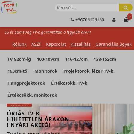
XS
0
+36706126160
LG és Samsung TV-k garantáltan a legjobb áron!
Rólunk
ÁSZF
Kapcsolat
Kiszállítás
Garanciális ügyek
TV 82cm-ig
100-109cm
116-127cm
138-152cm
163cm-től
Monitorok
Projektorok, lézer TV-k
Hangprojektorok
Értékcsökk. TV-k
Értékcsökk. monitorok
Legjobb áron
ÓRIÁS TV-K
HIHETETLEN ÁRAKON
! NYÁRI AKCIÓ!
Tudjon meg többet!