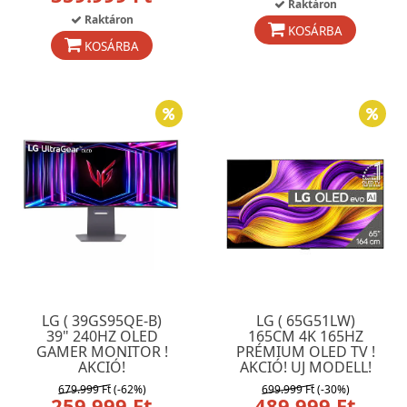
Raktáron
Raktáron
KOSÁRBA
KOSÁRBA
LG ( 39GS95QE-B)
LG ( 65G51LW)
39" 240HZ OLED
165CM 4K 165HZ
GAMER MONITOR !
PRÉMIUM OLED TV !
AKCIÓ!
AKCIÓ! UJ MODELL!
679.999 Ft
(-62%)
699.999 Ft
(-30%)
259.999 Ft
489.999 Ft