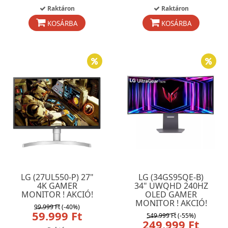
Raktáron
Raktáron
KOSÁRBA
KOSÁRBA
LG (27UL550-P) 27"
LG (34GS95QE-B)
4K GAMER
34" UWQHD 240HZ
MONITOR ! AKCIÓ!
OLED GAMER
MONITOR ! AKCIÓ!
99.999 Ft
(-40%)
59.999 Ft
549.999 Ft
(-55%)
249.999 Ft