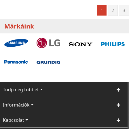
1
2
3
Márkáink
Tudj meg többet
Információk
Kapcsolat