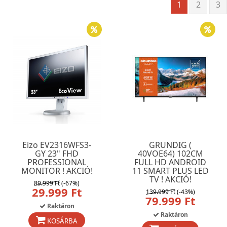
1
2
3
Eizo EV2316WFS3-
GRUNDIG (
GY 23" FHD
40VOE64) 102CM
PROFESSIONAL
FULL HD ANDROID
MONITOR ! AKCIÓ!
11 SMART PLUS LED
TV ! AKCIÓ!
89.999 Ft
(-67%)
29.999 Ft
139.999 Ft
(-43%)
79.999 Ft
Raktáron
Raktáron
KOSÁRBA