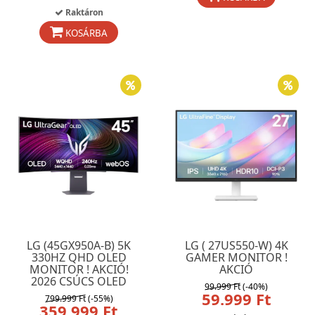
Raktáron
KOSÁRBA
LG (45GX950A-B) 5K
LG ( 27US550-W) 4K
330HZ QHD OLED
GAMER MONITOR !
MONITOR ! AKCIÓ!
AKCIÓ
2026 CSÚCS OLED
99.999 Ft
(-40%)
59.999 Ft
799.999 Ft
(-55%)
359.999 Ft