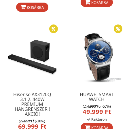
KOSÁRBA
KOSÁRBA
Hisense AX3120Q
HUAWEI SMART
3.1.2. 440W
WATCH
PRÉMIUM
114.990 Ft
(-57%)
HANGRENSZER !
49.999 Ft
AKCIÓ!
Raktáron
99.999 Ft
(-30%)
69.999 Ft
KOSÁRBA