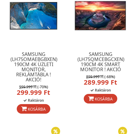
SAMSUNG
SAMSUNG
(LH75OMAEBGBXEN)
(LH75QMCEBGCXEN)
190CM 4K ÜZLETI
190CM 4K SMART
MONITOR,
MONITOR ! AKCIÓ
REKLÁMTÁBLA !
899.999 Ft
(-68%)
AKCIÓ!
289.999 Ft
999.999 Ft
(-70%)
299.999 Ft
Raktáron
KOSÁRBA
Raktáron
KOSÁRBA