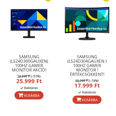
SAMSUNG
SAMSUNG
(LS24D300GAUXEN)
(LS24D304GAUXEN )
100HZ GAMER
100HZ GAMER
MONITOR AKCIÓ!
MONITOR !
ÉRTÉKCSÖKKENT!
59.999 Ft
(-57%)
25.999 Ft
69.999 Ft
(-74%)
17.999 Ft
Raktáron
Raktáron
KOSÁRBA
KOSÁRBA