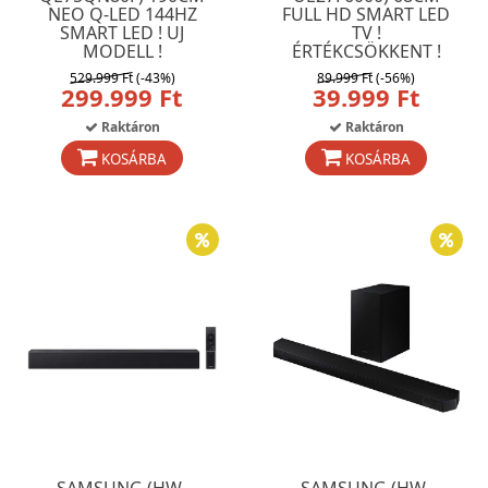
NEO Q-LED 144HZ
FULL HD SMART LED
SMART LED ! UJ
TV !
MODELL !
ÉRTÉKCSÖKKENT !
529.999 Ft
(-43%)
89.999 Ft
(-56%)
299.999 Ft
39.999 Ft
Raktáron
Raktáron
KOSÁRBA
KOSÁRBA