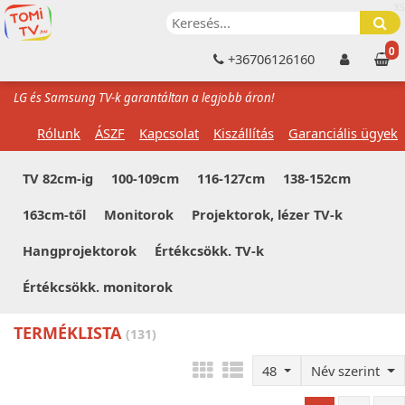
XS
0
+36706126160
LG és Samsung TV-k garantáltan a legjobb áron!
Rólunk
ÁSZF
Kapcsolat
Kiszállítás
Garanciális ügyek
TV 82cm-ig
100-109cm
116-127cm
138-152cm
163cm-től
Monitorok
Projektorok, lézer TV-k
Hangprojektorok
Értékcsökk. TV-k
Értékcsökk. monitorok
TERMÉKLISTA
(131)
48
Név szerint