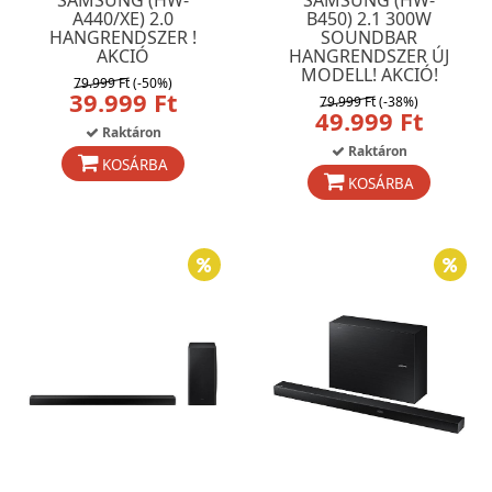
SAMSUNG (HW-
SAMSUNG (HW-
A440/XE) 2.0
B450) 2.1 300W
HANGRENDSZER !
SOUNDBAR
AKCIÓ
HANGRENDSZER ÚJ
MODELL! AKCIÓ!
79.999 Ft
(-50%)
39.999 Ft
79.999 Ft
(-38%)
49.999 Ft
Raktáron
Raktáron
KOSÁRBA
KOSÁRBA