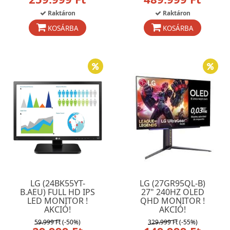
Raktáron
Raktáron
KOSÁRBA
KOSÁRBA
LG (24BK55YT-
LG (27GR95QL-B)
B.AEU) FULL HD IPS
27" 240HZ OLED
LED MONITOR !
QHD MONITOR !
AKCIÓ!
AKCIÓ!
59.999 Ft
(-50%)
329.999 Ft
(-55%)