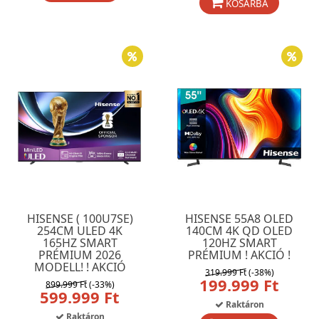
KOSÁRBA
HISENSE ( 100U7SE)
HISENSE 55A8 OLED
254CM ULED 4K
140CM 4K QD OLED
165HZ SMART
120HZ SMART
PRÉMIUM 2026
PRÉMIUM ! AKCIÓ !
MODELL! ! AKCIÓ
319.999 Ft
(-38%)
199.999 Ft
899.999 Ft
(-33%)
599.999 Ft
Raktáron
Raktáron