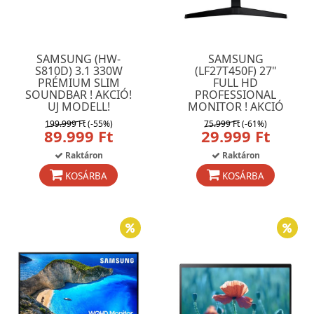
SAMSUNG (HW-
SAMSUNG
S810D) 3.1 330W
(LF27T450F) 27"
PRÉMIUM SLIM
FULL HD
SOUNDBAR ! AKCIÓ!
PROFESSIONAL
UJ MODELL!
MONITOR ! AKCIÓ
199.999 Ft
(-55%)
75.999 Ft
(-61%)
89.999 Ft
29.999 Ft
Raktáron
Raktáron
KOSÁRBA
KOSÁRBA