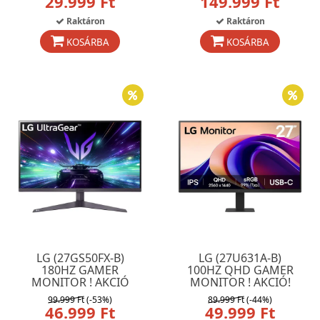
29.999 Ft
149.999 Ft
Raktáron
Raktáron
KOSÁRBA
KOSÁRBA
LG (27GS50FX-B)
LG (27U631A-B)
180HZ GAMER
100HZ QHD GAMER
MONITOR ! AKCIÓ
MONITOR ! AKCIÓ!
99.999 Ft
(-53%)
89.999 Ft
(-44%)
46.999 Ft
49.999 Ft