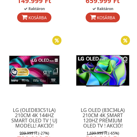
149.999 Ft
659.999 Ft
Raktáron
Raktáron
KOSÁRBA
KOSÁRBA
LG (OLED83C51LA)
LG OLED (83C34LA)
210CM 4K 144HZ
210CM 4K SMART
SMART OLED TV ! UJ
120HZ PRÉMIUM
MODELL! AKCIÓ!
OLED TV ! AKCIÓ!
999.999 Ft
(-27%)
1.699.999 Ft
(-65%)