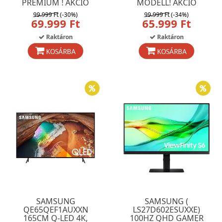
PRÉMIUM ! AKCIÓ
MODELL! AKCIÓ
99.999 Ft
(-30%)
99.999 Ft
(-34%)
69.999 Ft
65.999 Ft
Raktáron
Raktáron
KOSÁRBA
KOSÁRBA
SAMSUNG
SAMSUNG (
QE65QEF1AUXXN
LS27D602ESUXXE)
165CM Q-LED 4K,
100HZ QHD GAMER