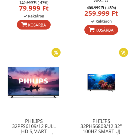
AKCIÓ
149.999 Ft
(-47%)
79.999 Ft
499.999 Ft
(-48%)
259.999 Ft
Raktáron
Raktáron
KOSÁRBA
KOSÁRBA
PHILIPS
PHILIPS
32PFS6109/12 FULL
32PHS6808/12 32"
HD S,MART
100HZ SMART UJ