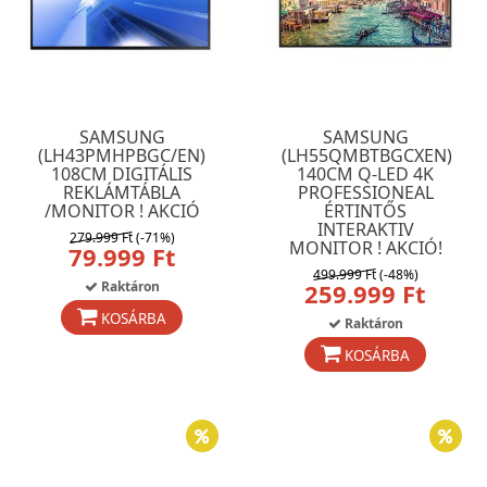
SAMSUNG
SAMSUNG
(LH43PMHPBGC/EN)
(LH55QMBTBGCXEN)
108CM DIGITÁLIS
140CM Q-LED 4K
REKLÁMTÁBLA
PROFESSIONEAL
/MONITOR ! AKCIÓ
ÉRTINTŐS
INTERAKTIV
279.999 Ft
(-71%)
MONITOR ! AKCIÓ!
79.999 Ft
499.999 Ft
(-48%)
Raktáron
259.999 Ft
KOSÁRBA
Raktáron
KOSÁRBA