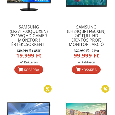
SAMSUNG
SAMSUNG
(LF27T700QQUXEN)
(LH24QBRTFGCXEN)
27" WQHD GAMER
24" FULL HD
MONITOR !
ÉRINTŐS PROFI
ÉRTÉKCSÖKKENT !
MONITOR ! AKCIÓ
129.999 Ft
(-85%)
379.999 Ft
(-74%)
19.999 Ft
99.999 Ft
Raktáron
Raktáron
KOSÁRBA
KOSÁRBA