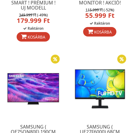
SMART ! PRÉMIUM !
MONITOR ! AKCIÓ!
UJ MODELL
115.999 Ft
(-52%)
55.999 Ft
349.999 Ft
(-49%)
179.999 Ft
Raktáron
Raktáron
KOSÁRBA
KOSÁRBA
SAMSUNG (
SAMSUNG (
QE75QN80F) 190CM
UE27F6000) 68CM