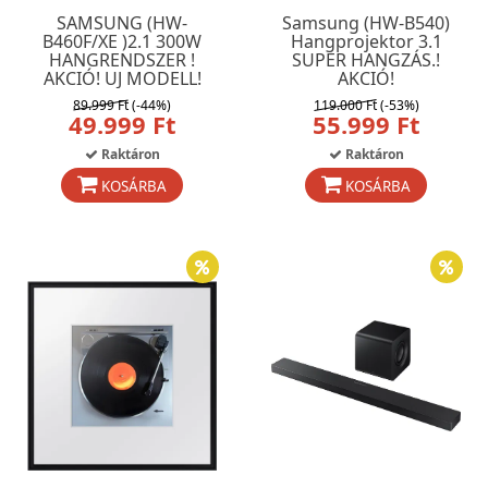
SAMSUNG (HW-
Samsung (HW-B540)
B460F/XE )2.1 300W
Hangprojektor 3.1
HANGRENDSZER !
SUPER HANGZÁS.!
AKCIÓ! UJ MODELL!
AKCIÓ!
89.999 Ft
(-44%)
119.000 Ft
(-53%)
49.999 Ft
55.999 Ft
Raktáron
Raktáron
KOSÁRBA
KOSÁRBA