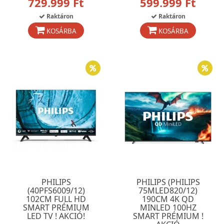
729.999 Ft
599.999 Ft
Raktáron
Raktáron
KOSÁRBA
KOSÁRBA
PHILIPS
PHILIPS (PHILIPS
(40PFS6009/12)
75MLED820/12)
102CM FULL HD
190CM 4K QD
SMART PRÉMIUM
MINLED 100HZ
LED TV ! AKCIÓ!
SMART PRÉMIUM !