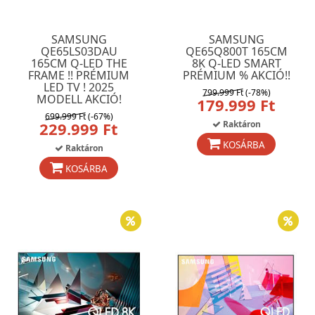
SAMSUNG
SAMSUNG
QE65LS03DAU
QE65Q800T 165CM
165CM Q-LED THE
8K Q-LED SMART
FRAME !! PRÉMIUM
PRÉMIUM % AKCIÓ!!
LED TV ! 2025
799.999 Ft
(-78%)
MODELL AKCIÓ!
179.999 Ft
699.999 Ft
(-67%)
229.999 Ft
Raktáron
KOSÁRBA
Raktáron
KOSÁRBA