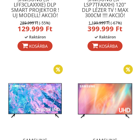
LFF3CLAXXXE) DLP
LSP7TFAXXH) 120"
SMART PROJEKTOR !
DLP LÉZER TV ! MAX
UJ MODELL! AKCIÓ!
300CM !!!! AKCIÓ!
289.999 Ft
(-55%)
1.199.999 Ft
(-67%)
129.999 Ft
399.999 Ft
Raktáron
Raktáron
KOSÁRBA
KOSÁRBA