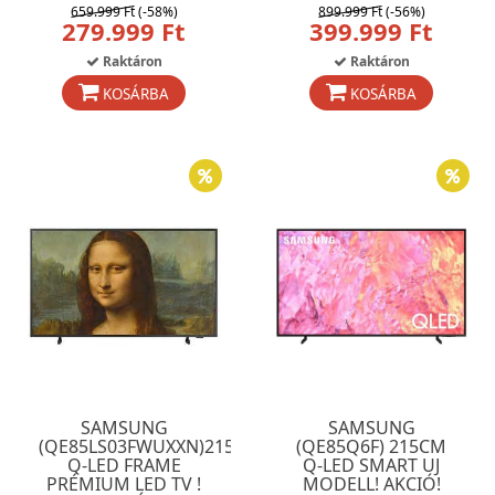
659.999 Ft
(-58%)
899.999 Ft
(-56%)
279.999 Ft
399.999 Ft
Raktáron
Raktáron
KOSÁRBA
KOSÁRBA
SAMSUNG
SAMSUNG
(QE85LS03FWUXXN)215CM
(QE85Q6F) 215CM
Q-LED FRAME
Q-LED SMART UJ
PRÉMIUM LED TV !
MODELL! AKCIÓ!