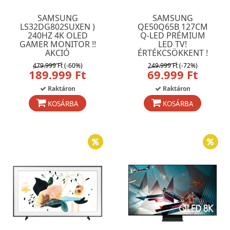
SAMSUNG
SAMSUNG
LS32DG802SUXEN )
QE50Q65B 127CM
240HZ 4K OLED
Q-LED PRÉMIUM
GAMER MONITOR !!
LED TV!
AKCIÓ
ÉRTÉKCSÖKKENT !
479.999 Ft
(-60%)
249.999 Ft
(-72%)
189.999 Ft
69.999 Ft
Raktáron
Raktáron
KOSÁRBA
KOSÁRBA