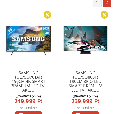
1
2
SAMSUNG
SAMSUNG
(QE75Q70TAT)
(QE75Q800T)
190CM 4K SMART
190CM 8K Q-LED
PRÁMIUM LED TV !
SMART PRÉMIUM
AKCIÓ
LED TV ! AKCIÓ
529.999 Ft
(-58%)
999.999 Ft
(-76%)
219.999 Ft
239.999 Ft
Raktáron
Raktáron