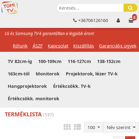
XS
0
+36706126160
LG és Samsung TV-k garantáltan a legjobb áron!
Rólunk
ÁSZF
Kapcsolat
Kiszállítás
Garanciális ügyek
TV 82cm-ig
100-109cm
116-127cm
138-152cm
163cm-től
Monitorok
Projektorok, lézer TV-k
Hangprojektorok
Értékcsökk. TV-k
Értékcsökk. monitorok
TERMÉKLISTA
(137)
100
Név szerint