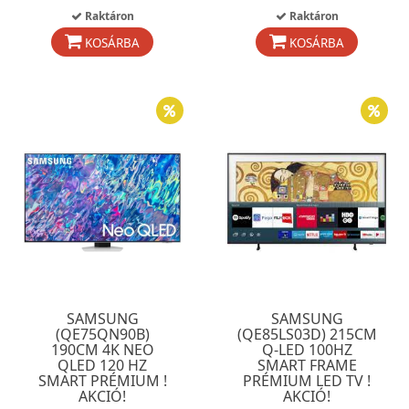
Raktáron
Raktáron
KOSÁRBA
KOSÁRBA
SAMSUNG
SAMSUNG
(QE75QN90B)
(QE85LS03D) 215CM
190CM 4K NEO
Q-LED 100HZ
QLED 120 HZ
SMART FRAME
SMART PRÉMIUM !
PRÉMIUM LED TV !
AKCIÓ!
AKCIÓ!