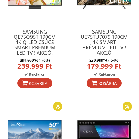
SAMSUNG
SAMSUNG
QE75Q95T 190CM
UE75TU7079 190CM
4K Q-LED CSÚCS
4K SMART
SMART PRÉMIUM
PRÉMIUM LED TV !
LED TV ! AKCIÓ!
AKCIÓ
999.999 Ft
(-76%)
389.999 Ft
(-54%)
239.999 Ft
179.999 Ft
Raktáron
Raktáron
KOSÁRBA
KOSÁRBA