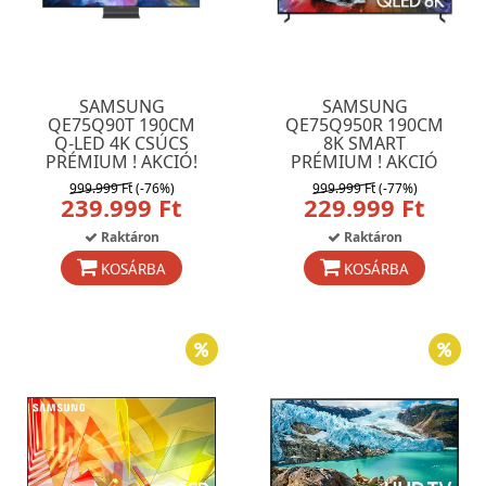
SAMSUNG
SAMSUNG
QE75Q90T 190CM
QE75Q950R 190CM
Q-LED 4K CSÚCS
8K SMART
PRÉMIUM ! AKCIÓ!
PRÉMIUM ! AKCIÓ
999.999 Ft
(-76%)
999.999 Ft
(-77%)
239.999 Ft
229.999 Ft
Raktáron
Raktáron
KOSÁRBA
KOSÁRBA