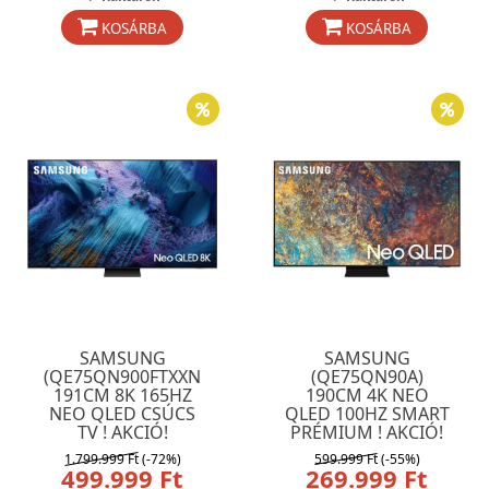
KOSÁRBA
KOSÁRBA
SAMSUNG
SAMSUNG
(QE75QN900FTXXN
(QE75QN90A)
191CM 8K 165HZ
190CM 4K NEO
NEO QLED CSÚCS
QLED 100HZ SMART
TV ! AKCIÓ!
PRÉMIUM ! AKCIÓ!
1.799.999 Ft
(-72%)
599.999 Ft
(-55%)
499.999 Ft
269.999 Ft