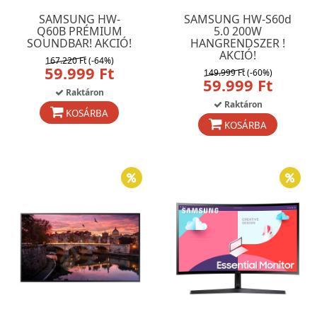
SAMSUNG HW-
SAMSUNG HW-S60d
Q60B PRÉMIUM
5.0 200W
SOUNDBAR! AKCIÓ!
HANGRENDSZER !
AKCIÓ!
167.220 Ft
(-64%)
59.999 Ft
149.999 Ft
(-60%)
59.999 Ft
Raktáron
Raktáron
KOSÁRBA
KOSÁRBA