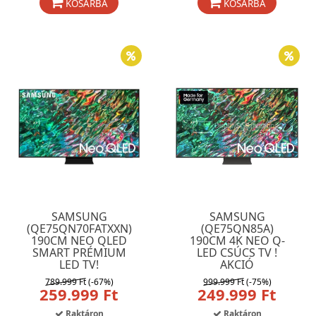
KOSÁRBA
KOSÁRBA
SAMSUNG
SAMSUNG
(QE75QN70FATXXN)
(QE75QN85A)
190CM NEO QLED
190CM 4K NEO Q-
SMART PRÉMIUM
LED CSÚCS TV !
LED TV!
AKCIÓ
789.999 Ft
(-67%)
999.999 Ft
(-75%)
259.999 Ft
249.999 Ft
Raktáron
Raktáron