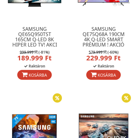
SAMSUNG
SAMSUNG
QE65Q950TST
QE75Q68A 190CM
165CM Q-LED 8K
4K Q-LED SMART
HIPER LED TV! AKCI
PRÉMIUM ! AKCIÓ
999.999 Ft
(-81%)
579.999 Ft
(-60%)
189.999 Ft
229.999 Ft
Raktáron
Raktáron
KOSÁRBA
KOSÁRBA