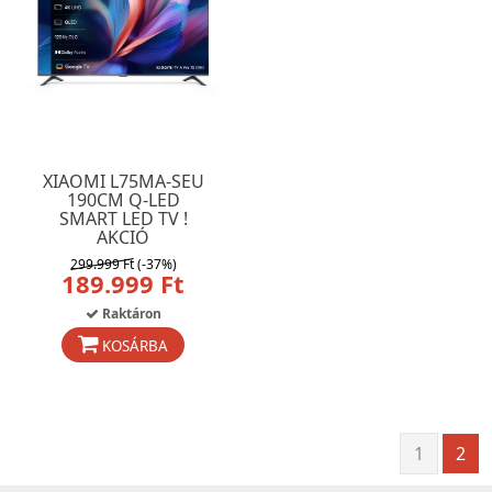
XIAOMI L75MA-SEU
190CM Q-LED
SMART LED TV !
AKCIÓ
299.999 Ft
(-37%)
189.999 Ft
Raktáron
KOSÁRBA
1
2