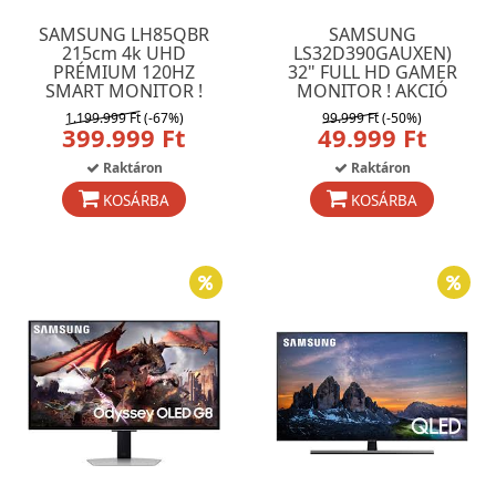
SAMSUNG LH85QBR
SAMSUNG
215cm 4k UHD
LS32D390GAUXEN)
PRÉMIUM 120HZ
32" FULL HD GAMER
SMART MONITOR !
MONITOR ! AKCIÓ
1.199.999 Ft
(-67%)
99.999 Ft
(-50%)
399.999 Ft
49.999 Ft
Raktáron
Raktáron
KOSÁRBA
KOSÁRBA