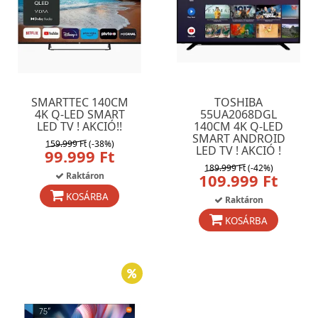
SMARTTEC 140CM
TOSHIBA
4K Q-LED SMART
55UA2068DGL
LED TV ! AKCIÓ!!
140CM 4K Q-LED
SMART ANDROID
159.999 Ft
(-38%)
LED TV ! AKCIÓ !
99.999 Ft
189.999 Ft
(-42%)
Raktáron
109.999 Ft
KOSÁRBA
Raktáron
KOSÁRBA