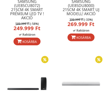
SAMSUNG
SAMSUNG
(UE85CU8072)
(UE85DU8000)
215CM 4K SMART
215CM 4K SMART UJ
PRÉMIUM LED TV !
MODELL! AKCIÓ
AKCIÓ
399.999 Ft
(-33%)
269.999 Ft
589.999 Ft
(-58%)
249.999 Ft
Raktáron
Raktáron
KOSÁRBA
KOSÁRBA