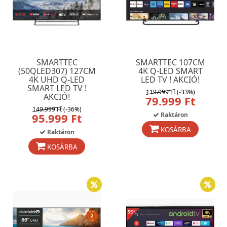
SMARTTEC
SMARTTEC 107CM
(50QLED307) 127CM
4K Q-LED SMART
4K UHD Q-LED
LED TV ! AKCIÓ!
SMART LED TV !
119.999 Ft
(-33%)
AKCIÓ!
79.999 Ft
149.999 Ft
(-36%)
95.999 Ft
Raktáron
KOSÁRBA
Raktáron
KOSÁRBA