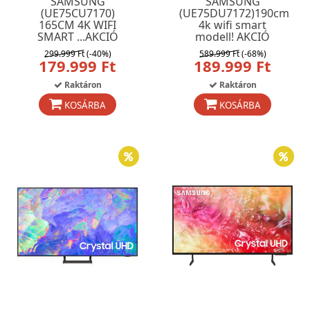
SAMSUNG
SAMSUNG
(UE75CU7170)
(UE75DU7172)190cm
165CM 4K WIFI
4k wifi smart
SMART ...AKCIÓ
modell! AKCIÓ
299.999 Ft
(-40%)
589.999 Ft
(-68%)
179.999 Ft
189.999 Ft
Raktáron
Raktáron
KOSÁRBA
KOSÁRBA